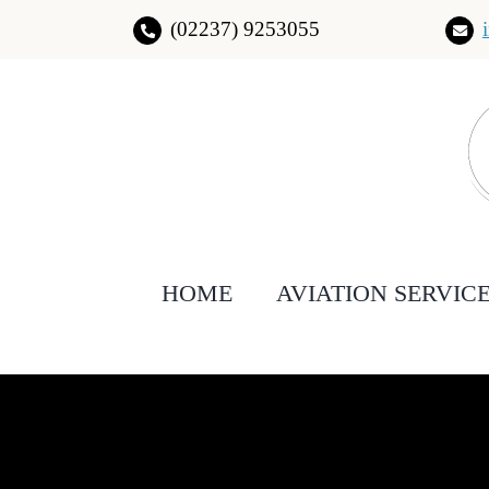
Zum
(02237) 9253055
Inhalt
springen
HOME
AVIATION SERVIC