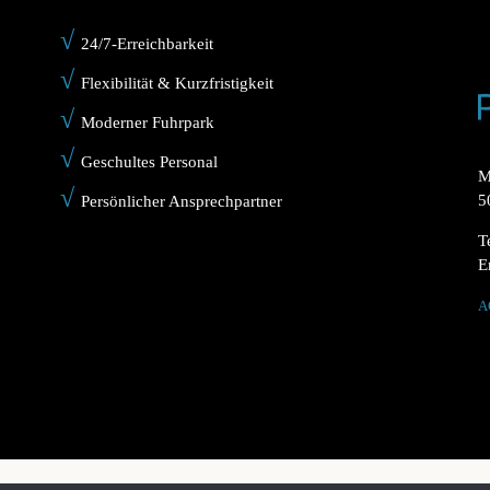
√
24/7-Erreichbarkeit
√
Flexibilität & Kurzfristigkeit
√
Moderner Fuhrpark
√
Geschultes Personal
M
√
5
Persönlicher Ansprechpartner
T
E
A