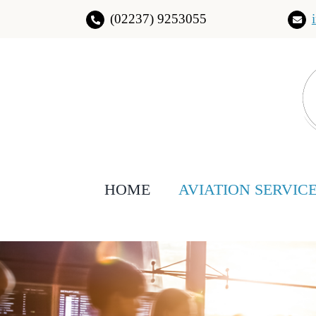
Zum
(02237) 9253055
Inhalt
springen
HOME
AVIATION SERVIC